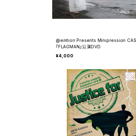
@emtion Presents Minipression CA
『FLAGMAN』公演DVD
¥4,000