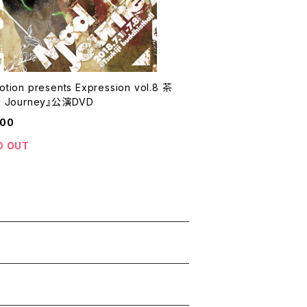
tion presents Expression vol.8 茶
d Journey』公演DVD
000
D OUT