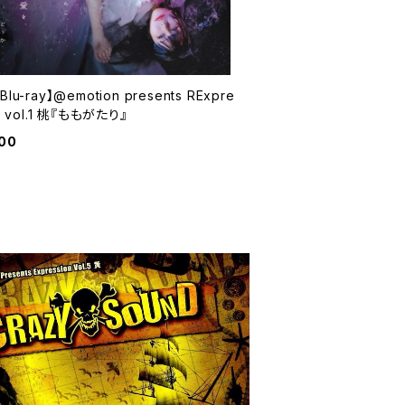
lu-ray】@emotion presents RExpre
n vol.1 桃『ももがたり』
00