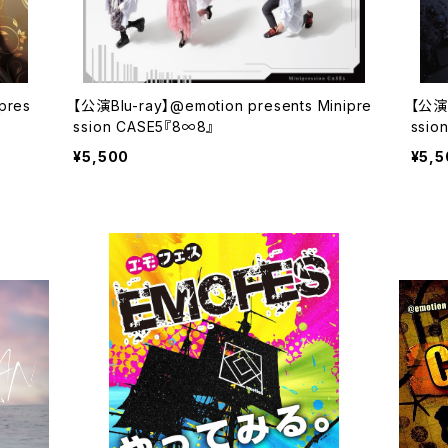
pres
【公演Blu-ray】@emotion presents Minipre
【公演B
ssion CASE5『8∞8』
ssio
¥5,500
¥5,5