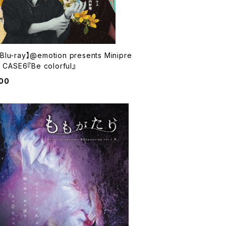
lu-ray】@emotion presents Minipre
n CASE6『Be colorful』
00