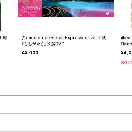
.6 緑
@emotion presents Expression vol.7 桃
@emo
『ももがたり』公演DVD
『Ma
¥4,000
¥4,
SOL