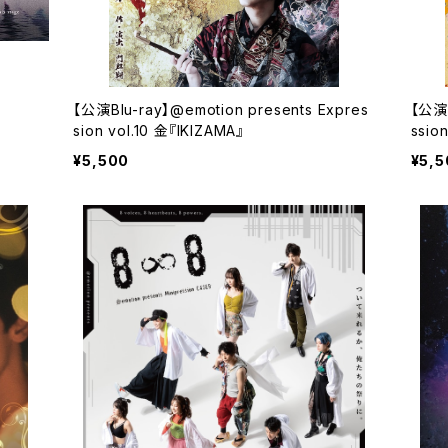
【公演Blu-ray】@emotion presents Expres
【公演B
sion vol.10 金『IKIZAMA』
ssio
¥5,500
¥5,5