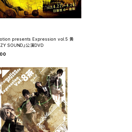
tion presents Expression vol.5 黄
AZY SOUND』公演DVD
000