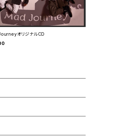
JourneyオリジナルCD
00